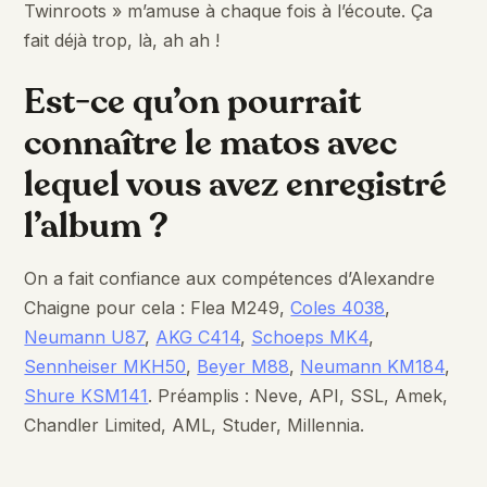
Twinroots » m’amuse à chaque fois à l’écoute. Ça
fait déjà trop, là, ah ah !
Est-ce qu’on pourrait
connaître le matos avec
lequel vous avez enregistré
l’album ?
On a fait confiance aux compétences d’Alexandre
Chaigne pour cela : Flea M249,
Coles 4038
,
Neumann U87
,
AKG C414
,
Schoeps MK4
,
Sennheiser MKH50
,
Beyer M88
,
Neumann KM184
,
Shure KSM141
. Préamplis : Neve, API, SSL, Amek,
Chandler Limited, AML, Studer, Millennia.