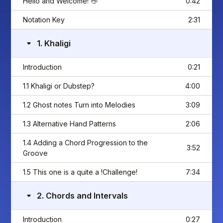
Hello and Welcome! 👋
0:42
Notation Key
2:31
1. Khaligi
Introduction
0:21
1.1 Khaligi or Dubstep?
4:00
1.2 Ghost notes Turn into Melodies
3:09
1.3 Alternative Hand Patterns
2:06
1.4 Adding a Chord Progression to the
3:52
Groove
1.5 This one is a quite a !Challenge!
7:34
2. Chords and Intervals
Introduction
0:27