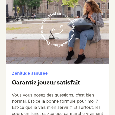
Rhythm
6.2 Turning Rhythm into Melody
2:32
6.3 Finding a Musical Structure
4:15
6.4 Another Interpretation of the Groove
5:43
6.5 Playing our 2nd Maqsoum Piece
2:32
6.6 Hijaz Composition
1:44
6.7 Kurd 9 Composition - Same Piece,
1:33
Different Scale
Zénitude assurée
7. Split-Hand Technique
Garantie joueur satisfait
Introduction
0:38
Vous vous posez des questions, c’est bien
7.1 Thumb and Ringfinger
3:06
normal. Est-ce la bonne formule pour moi ?
Est-ce que je vais m’en servir ? Et surtout, les
7.2 Multiples of 4
3:11
cours en ligne, est-ce que ça marche vraiment