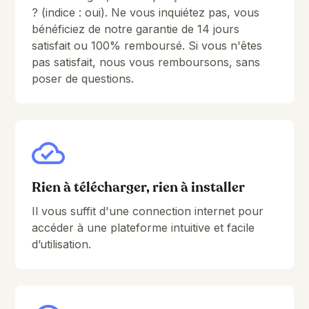
? (indice : oui). Ne vous inquiétez pas, vous
7.3 Tihai in 4/4
4:57
bénéficiez de notre garantie de 14 jours
7.4 Playing Arpeggios
4:26
satisfait ou 100% remboursé. Si vous n'êtes
pas satisfait, nous vous remboursons, sans
7.5 Playing Ghost notes with the Split-
2:47
poser de questions.
Hand
7.6 Tremolos
1:17
8. The Moroccan Chaâbi
Introduction
0:29
Rien à télécharger, rien à installer
8.1 This one is interesting
5:01
Il vous suffit d'une connection internet pour
8.2 Take a Break
1:40
accéder à une plateforme intuitive et facile
d’utilisation.
9. Uptempo Chiftetelli
Introduction
0:20