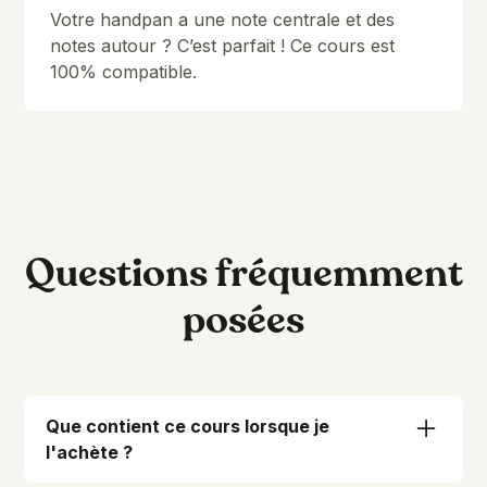
13.2 Adding Chords and Melody
5:43
Votre handpan a une note centrale et des
notes autour ? C’est parfait ! Ce cours est
13.3 Another Sequence - !Challenge!
3:46
100% compatible.
Final Words
Congratulations, you made it! 😁👍
2:08
Questions fréquemment
posées
Que contient ce cours lorsque je
l'achète ?