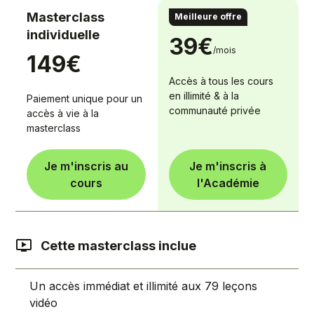
Masterclass
Pass illimité
Meilleure offre
individuelle
39€
/mois
149€
Accès à tous les cours
en illimité & à la
Paiement unique pour un
communauté privée
accès à vie à la
masterclass
Je m'inscris au
Je m'inscris à
cours
l'Académie
Cette masterclass inclue
Un accès immédiat et illimité aux 79 leçons
vidéo