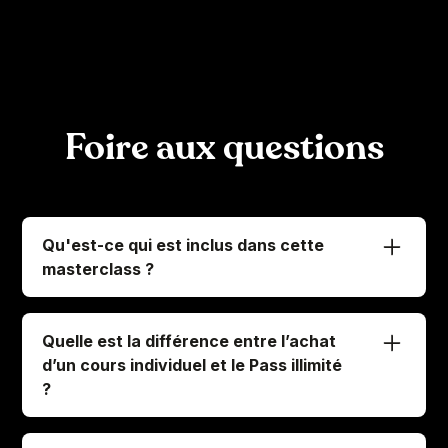
Foire aux questions
Qu'est-ce qui est inclus dans cette
masterclass ?
En vous inscrivant à cette masterclass voici ce
que vous obtenez:
Quelle est la différence entre l’achat
-
Un accès immédiat et illimité aux 79 leçons
d’un cours individuel et le Pass illimité
vidéo
?
-
Un E-book à télécharger (PDF) avec tous les
C’est très simple, regardons cela ensemble
exercices du cours