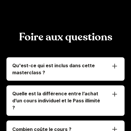
Foire aux questions
Qu'est-ce qui est inclus dans cette
masterclass ?
En vous inscrivant à cette masterclass voici ce
que vous obtenez:
Quelle est la différence entre l’achat
-
Un accès immédiat et illimité aux 49 leçons
d’un cours individuel et le Pass illimité
vidéo
?
-
Bonus: 4 pistes digitales à télécharger
C’est très simple, regardons cela ensemble
pour que vous sachiez exactement la
Si vous optez pour l'
Académie
Combien coûte le cours ?