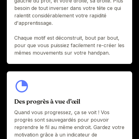
gauche du prof, et votre droite, sa droite. Plus
besoin de tout inverser dans votre tête ce qui
5:43
Groove#4 - Trap style - Be inspired
ralentit considérablement votre rapidité
d'apprentissage.
7:36
Groove#5 - Calçadas - Flat Groove
Groove#5 - Calçadas - Flat Groove +
Chaque motif est déconstruit, bout par bout,
4:29
Pulse
pour que vous puissiez facilement re-créer les
mêmes mouvements sur votre handpan.
Groove#5 - Calçadas - Flat Groove +
4:35
Ghost notes
4:50
Groove#5 - Calçadas - Groove + Chords
Groove#5 - Calçadas - Groove + Melody
4:01
A
Des progrès à vue d’œil
Groove#5 - Calçadas - Groove + Melody
2:57
B
Quand vous progressez, ça se voit ! Vos
progrès sont sauvegardés pour pouvoir
2:46
Groove#5 - Calçadas - Be inspired
reprendre le fil au même endroit. Gardez votre
motivation grâce à un indicateur de
Groove#6 - Scorpion Bite part 1 (main
3:12