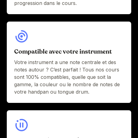
progression dans le cours.
beat)
Groove#6 - Scorpion Bite part 1 (main
4:12
beat + Melody)
10:09
Groove#6 - Scorpion Bite part 2
10:04
Groove#6 - Scorpion Bite part 3
Compatible avec votre instrument
Groove#6 - Be inspired + Advanced
3:47
Votre instrument a une note centrale et des
material
notes autour ? C’est parfait ! Tous nos cours
sont 100% compatibles, quelle que soit la
gamme, la couleur ou le nombre de notes de
votre handpan ou tongue drum.