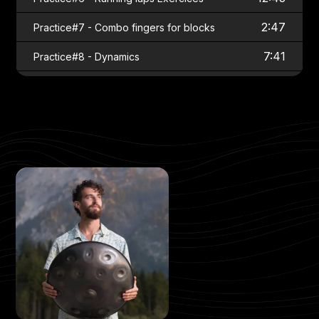
2:47
Practice#7 - Combo fingers for blocks
7:41
Practice#8 - Dynamics
5:43
Practice#9 - Harmonic Isolation
Practice#10 - Harmonic Isolation +
3:16
Stacatto
3:24
Practice#11 - Staccato Technic
6:13
Practice#12 - Split finger
4:20
Practice#13 - Split finger Doubles
3:48
Practice#14 - Split finger Paradiddle
Practice#15 - Exploring 6 strokes roll on
9:30
the instrument
5:40
Practice#16 - Slide wreist technic