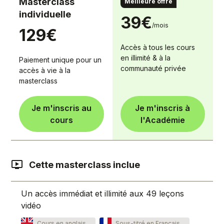
Masterclass
Pass illimité
Meilleure offre
individuelle
39€
/mois
129€
Accès à tous les cours
en illimité & à la
Paiement unique pour un
communauté privée
accès à vie à la
masterclass
Je m'inscris au
Je m'inscris à
cours
l'Académie
Cette masterclass inclue
Un accès immédiat et illimité aux 49 leçons
vidéo
Cours en anglais
Sous-titré en Français