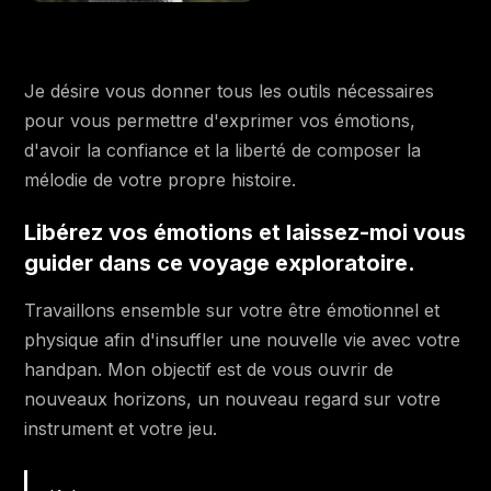
4:29
Practice#17 - Harmonic Trick
Je désire vous donner tous les outils nécessaires
Section 4 : Songs grooves & variations
pour vous permettre d'exprimer vos émotions,
3:45
Groove#1 - Land of Cole
d'avoir la confiance et la liberté de composer la
mélodie de votre propre histoire.
8:05
Groove#1 - Land of Cole var°1
Libérez vos émotions et laissez-moi vous
4:41
Groove#1 - Land of Cole Melody A
guider dans ce voyage exploratoire.
4:09
Groove#1 - Land of Cole Melody B
Travaillons ensemble sur votre être émotionnel et
Groove#1 - Land of Cole Be inspired +
2:23
physique afin d'insuffler une nouvelle vie avec votre
Advanced material
handpan. Mon objectif est de vous ouvrir de
Groove#2 - Opostos main beat &
nouveaux horizons, un nouveau regard sur votre
5:22
technics
instrument et votre jeu.
4:30
Groove#2 - Opostos Melody A